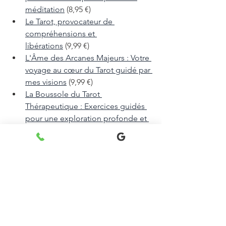
méditation
 (8,95 €)
Le Tarot, provocateur de 
compréhensions et 
libérations
 (9,99 €)
L'Âme des Arcanes Majeurs : Votre 
voyage au cœur du Tarot guidé par 
mes visions
 (9,99 €)
La Boussole du Tarot 
Thérapeutique : Exercices guidés 
pour une exploration profonde et 
intuitive
 (9,99 €)
Créer ses protocoles de tirages de 
cartes : Tarot de Marseille et 
Oracles
 (9,99 €)
Prêt(e) à commencer votre voyage vers 
une compréhension et une 
transformation profondes ?