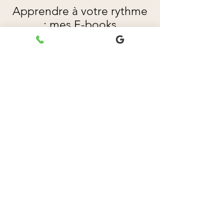
Apprendre à votre rythme
: mes E-books
Je propose également des e-books
pour découvrir et approfondir le Tarot
à votre rythme.C’est une excellente
porte d’entrée si vous souhaitez
commencer en autonomie, ou
compléter une formation.
La Collection "Alchimie du
Tarot" : 5 Ebooks pour Explorer,
Comprendre et Se Transformer
Guidances
Christian Duquesne