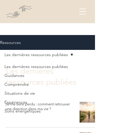
Ressources
Les dernières ressources publiées
Les dernières ressources publiées
Les dernières
Guidances
ressources publiées
Comprendre
Situations de vie
Expériences
Je me sens perdu : comment retrouver
une direction dans ma vie ?
Soins énergétiques