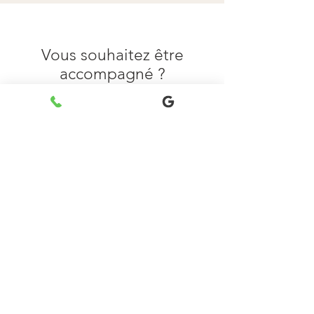
Vous souhaitez être
accompagné ?
Prenons le temps d’échanger sur votre
situation et sur l’accompagnement qui
pourrait vous convenir. Les
consultations sont proposées en
Maine-et-Loire ou à distance.
Contact
06 74 86 27 73